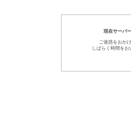
現在サーバ
ご迷惑をおか
しばらく時間をお