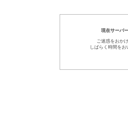
現在サーバ
ご迷惑をおか
しばらく時間をお