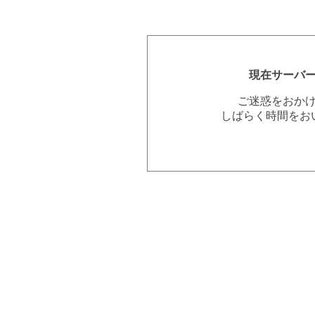
現在サーバ
ご迷惑をおか
しばらく時間をお