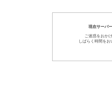
現在サーバ
ご迷惑をおか
しばらく時間をお