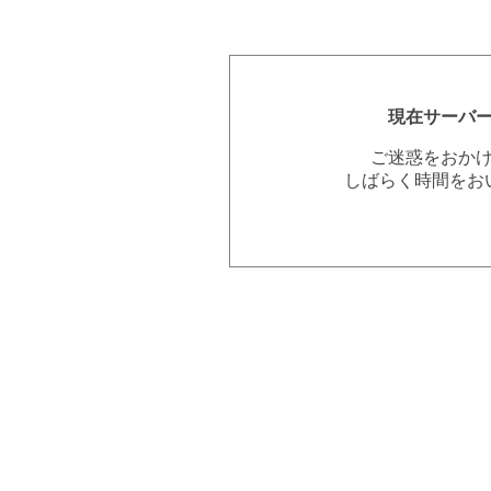
現在サーバ
ご迷惑をおか
しばらく時間をお