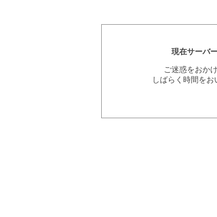
現在サーバ
ご迷惑をおか
しばらく時間をお