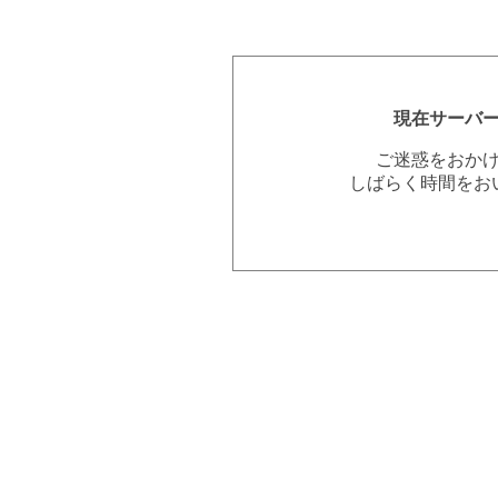
現在サーバ
ご迷惑をおか
しばらく時間をお