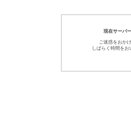
現在サーバ
ご迷惑をおか
しばらく時間をお