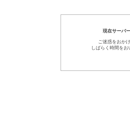
現在サーバ
ご迷惑をおか
しばらく時間をお