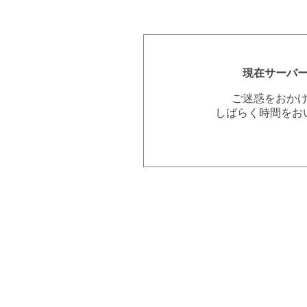
現在サーバ
ご迷惑をおか
しばらく時間をお