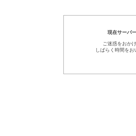
現在サーバ
ご迷惑をおか
しばらく時間をお