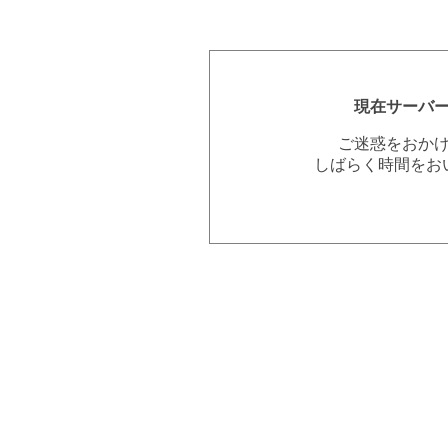
現在サーバ
ご迷惑をおか
しばらく時間をお