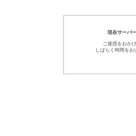
現在サーバ
ご迷惑をおか
しばらく時間をお