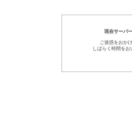
現在サーバ
ご迷惑をおか
しばらく時間をお