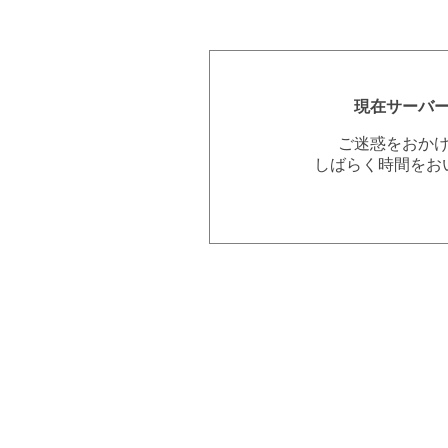
現在サーバ
ご迷惑をおか
しばらく時間をお