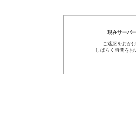
現在サーバ
ご迷惑をおか
しばらく時間をお