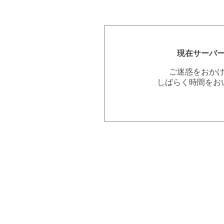
現在サーバ
ご迷惑をおか
しばらく時間をお