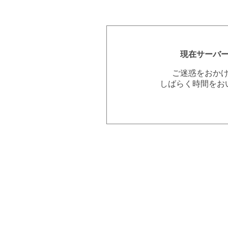
現在サーバ
ご迷惑をおか
しばらく時間をお