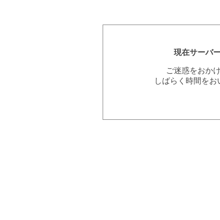
現在サーバ
ご迷惑をおか
しばらく時間をお