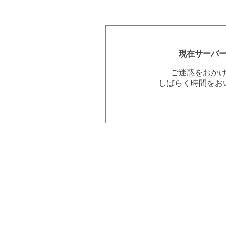
現在サーバ
ご迷惑をおか
しばらく時間をお