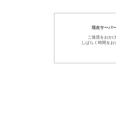
現在サーバ
ご迷惑をおか
しばらく時間をお