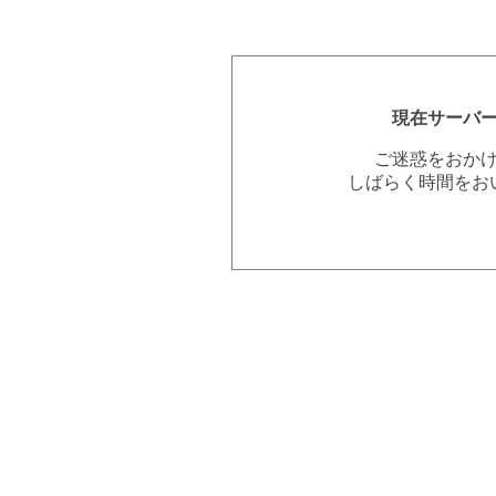
現在サーバ
ご迷惑をおか
しばらく時間をお