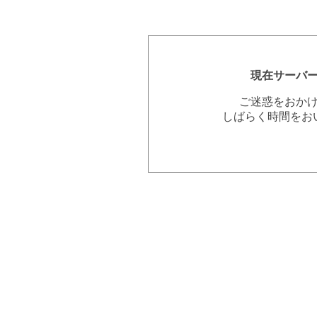
現在サーバ
ご迷惑をおか
しばらく時間をお