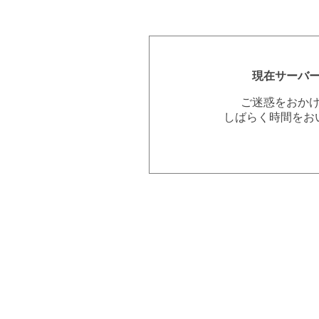
現在サーバ
ご迷惑をおか
しばらく時間をお