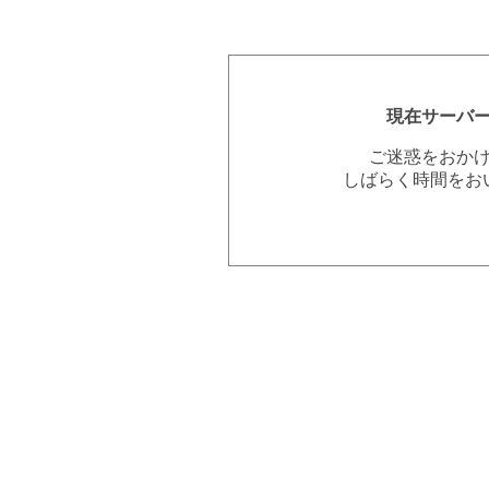
現在サーバ
ご迷惑をおか
しばらく時間をお