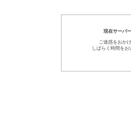
現在サーバ
ご迷惑をおか
しばらく時間をお