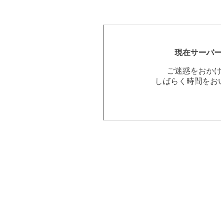
現在サーバ
ご迷惑をおか
しばらく時間をお