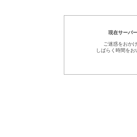
現在サーバ
ご迷惑をおか
しばらく時間をお