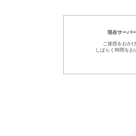
現在サーバ
ご迷惑をおか
しばらく時間をお