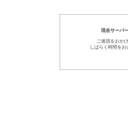
現在サーバ
ご迷惑をおか
しばらく時間をお