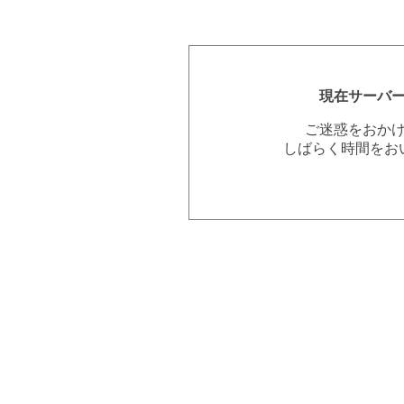
現在サーバ
ご迷惑をおか
しばらく時間をお