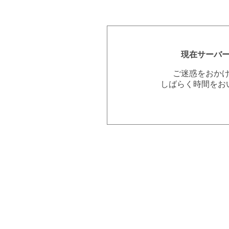
現在サーバ
ご迷惑をおか
しばらく時間をお