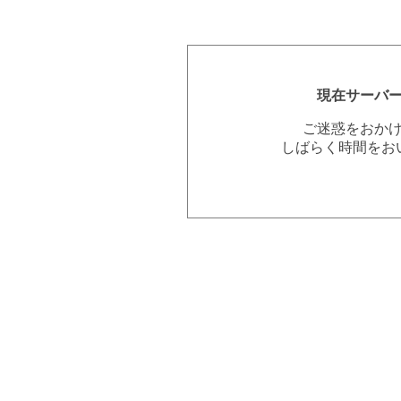
現在サーバ
ご迷惑をおか
しばらく時間をお