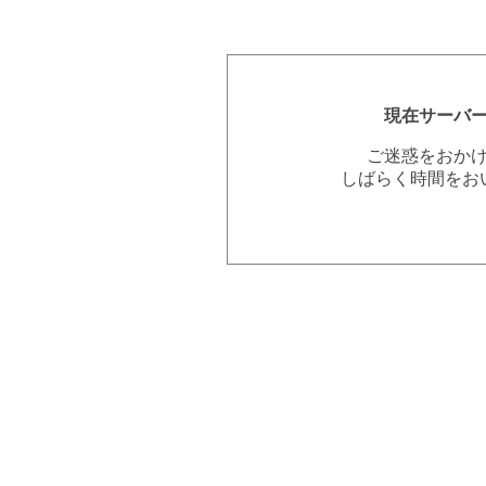
現在サーバ
ご迷惑をおか
しばらく時間をお