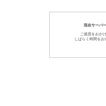
現在サーバ
ご迷惑をおか
しばらく時間をお