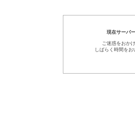
現在サーバ
ご迷惑をおか
しばらく時間をお