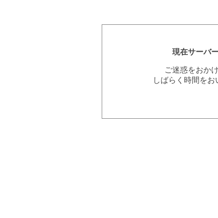
現在サーバ
ご迷惑をおか
しばらく時間をお