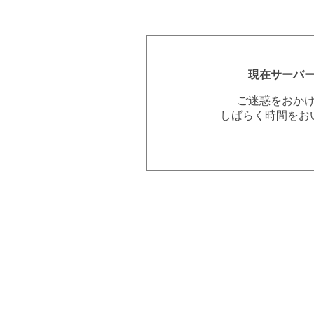
現在サーバ
ご迷惑をおか
しばらく時間をお