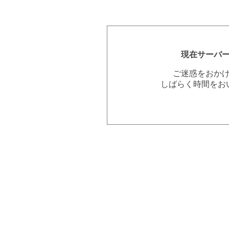
現在サーバ
ご迷惑をおか
しばらく時間をお