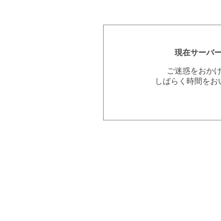
現在サーバ
ご迷惑をおか
しばらく時間をお