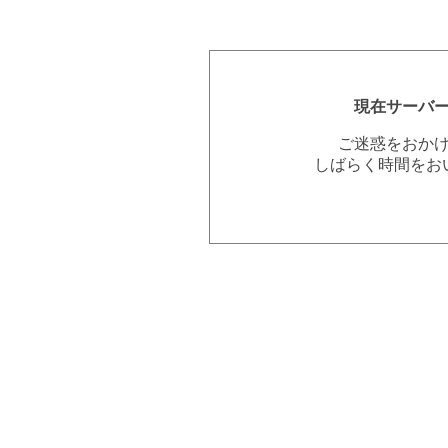
現在サーバ
ご迷惑をおか
しばらく時間をお