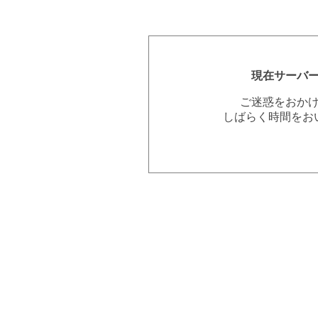
現在サーバ
ご迷惑をおか
しばらく時間をお