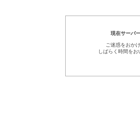
現在サーバ
ご迷惑をおか
しばらく時間をお