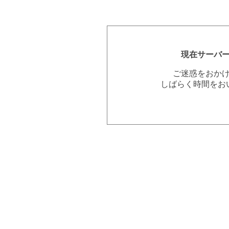
現在サーバ
ご迷惑をおか
しばらく時間をお