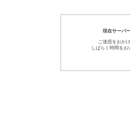
現在サーバ
ご迷惑をおか
しばらく時間をお