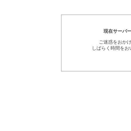
現在サーバ
ご迷惑をおか
しばらく時間をお