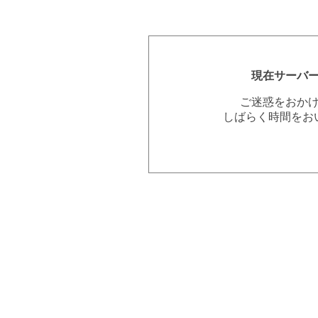
現在サーバ
ご迷惑をおか
しばらく時間をお