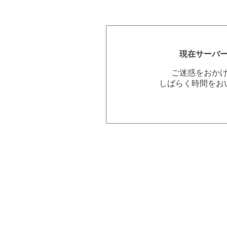
現在サーバ
ご迷惑をおか
しばらく時間をお