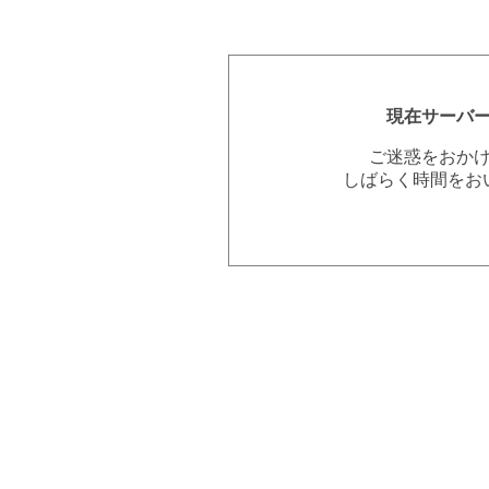
現在サーバ
ご迷惑をおか
しばらく時間をお