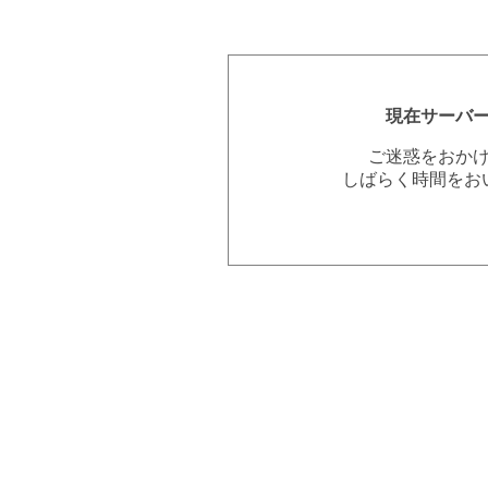
現在サーバ
ご迷惑をおか
しばらく時間をお